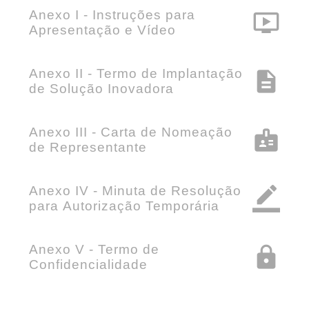
Anexo I - Instruções para
ondemand_video
Apresentação e Vídeo
Anexo II - Termo de Implantação
description
de Solução Inovadora
Anexo III - Carta de Nomeação
badge
de Representante
Anexo IV - Minuta de Resolução
border_color
para Autorização Temporária
Anexo V - Termo de
lock
Confidencialidade