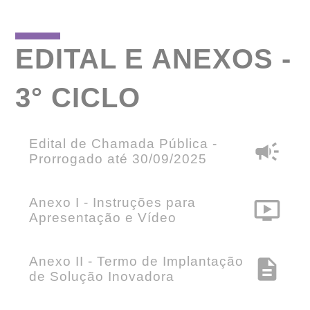
EDITAL E ANEXOS -
3° CICLO
Edital de Chamada Pública -
campaign
Prorrogado até 30/09/2025
Anexo I - Instruções para
ondemand_video
Apresentação e Vídeo
Anexo II - Termo de Implantação
description
de Solução Inovadora